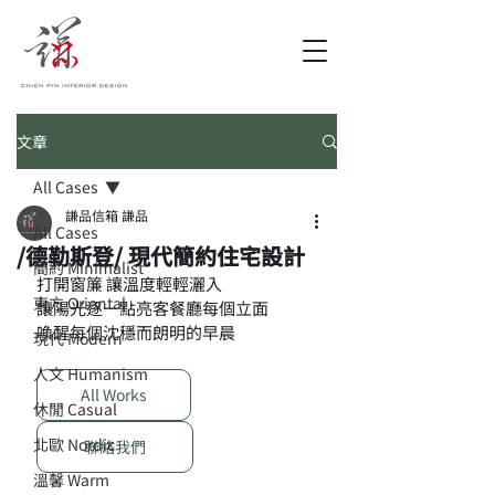
文章
All Cases
謙品信箱 謙品
All Cases
/德勒斯登/ 現代簡約住宅設計
簡約 Minimalist
打開窗簾 讓溫度輕輕灑入
東方 Oriental
讓陽光逐一點亮客餐廳每個立面
喚醒每個沈穩而朗明的早晨
現代 Modern
人文 Humanism
All Works
休閒 Casual
北歐 Nordic
聯絡我們
溫馨 Warm