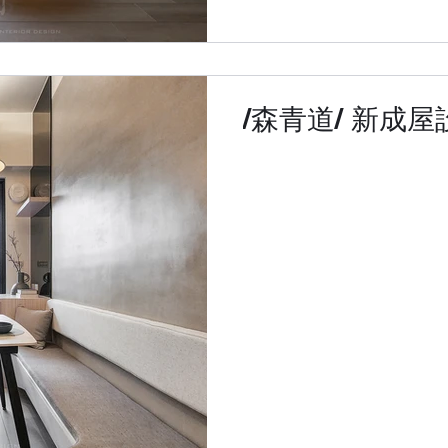
/森青道/ 新成屋