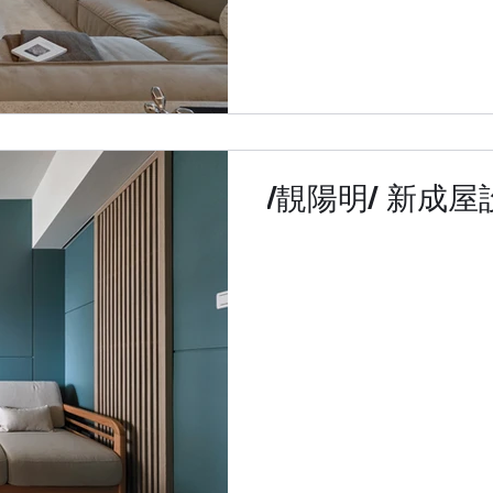
/靚陽明/ 新成屋