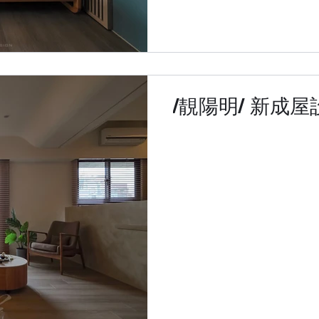
/靚陽明/ 新成屋